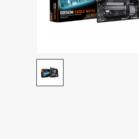
Simuladores
Tabletas Digitalizadoras
Cables y Adaptadores
Conectividad y Redes
Merchandasing
Outlet