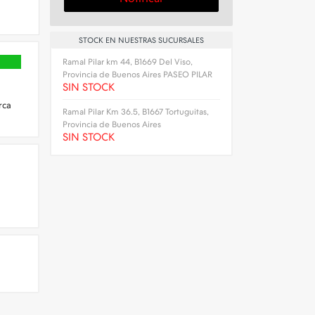
STOCK EN NUESTRAS SUCURSALES
Ramal Pilar km 44, B1669 Del Viso,
Provincia de Buenos Aires PASEO PILAR
SIN STOCK
rca
Ramal Pilar Km 36.5, B1667 Tortuguitas,
Provincia de Buenos Aires
SIN STOCK