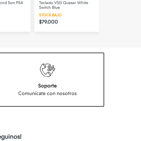
ond Son PS4
Teclado VSG Quasar White
Teclado VSG Bella
Switch Blue
70% (Base Persona
STOCK BAJO
DISPONIBLE
$79.000
$68.700
Soporte
Comunícate con nosotros
eguinos!