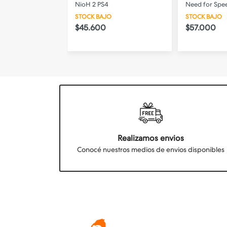
 (consultar
NioH 2 PS4
Need for Spe
STOCK BAJO
STOCK BAJO
$45.600
$57.000
25.350
10% OFF
Realizamos envios
Conocé nuestros medios de envios disponibles