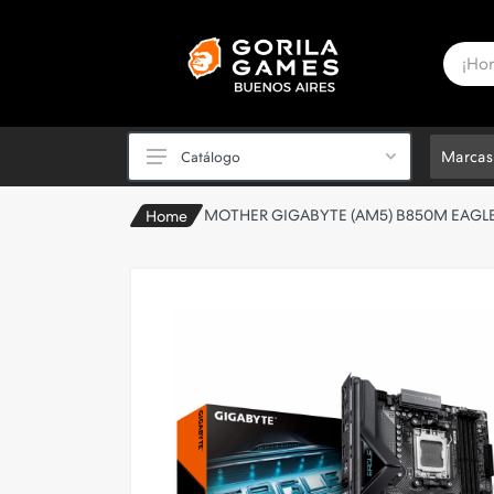
Marcas
Catálogo
MOTHER GIGABYTE (AM5) B850M EAGL
Home
PC Powered by ASUS ✅
Periféricos
Videojuegos y Consolas
Componentes de PC
PC Armadas y Notebooks
Sillas Gamer