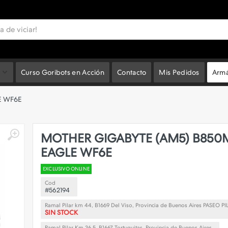
Curso Goribots en Acción
Contacto
Mis Pedidos
Armá
E WF6E
MOTHER GIGABYTE (AM5) B850
EAGLE WF6E
EXCLUSIVO ONLINE
Cod
#562194
Ramal Pilar km 44, B1669 Del Viso, Provincia de Buenos Aires PASEO PI
SIN STOCK
Ramal Pilar Km 36.5, B1667 Tortuguitas, Provincia de Buenos Aires