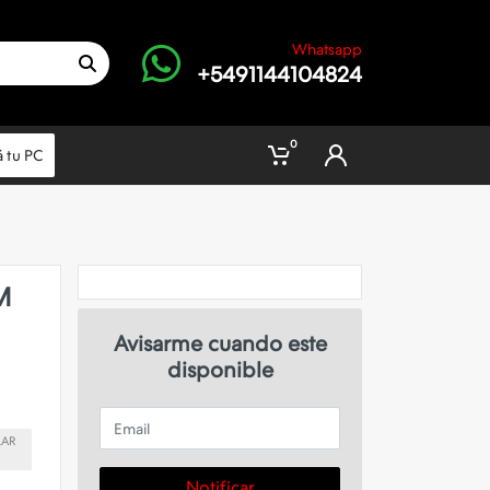
Whatsapp
+5491144104824
0
 tu PC
M
Avisarme cuando este
disponible
Email
LAR
Notificar