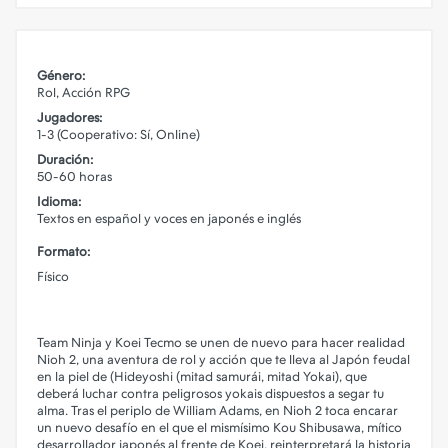
Género:
Rol, Acción RPG
Jugadores:
1-3 (Cooperativo: Sí, Online)
Duración:
50-60 horas
Idioma:
Textos en español y voces en japonés e inglés
Formato:
Físico
Team Ninja y Koei Tecmo se unen de nuevo para hacer realidad
Nioh 2, una aventura de rol y acción que te lleva al Japón feudal
en la piel de (Hideyoshi (mitad samurái, mitad Yokai), que
deberá luchar contra peligrosos yokais dispuestos a segar tu
alma. Tras el periplo de William Adams, en Nioh 2 toca encarar
un nuevo desafío en el que el mismísimo Kou Shibusawa, mítico
desarrollador japonés al frente de Koei, reinterpretará la historia