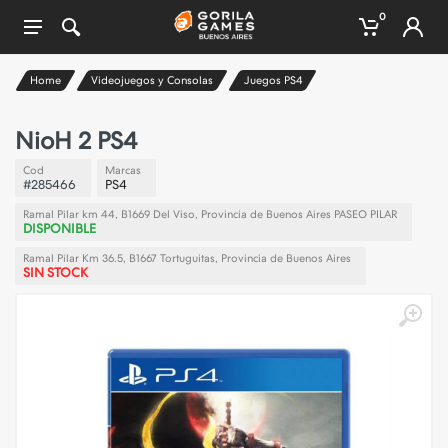
0
Home
Videojuegos y Consolas
Juegos PS4
NioH 2 PS4
Cod
Marcas
#285466
PS4
Ramal Pilar km 44, B1669 Del Viso, Provincia de Buenos Aires PASEO PILAR
DISPONIBLE
Ramal Pilar Km 36.5, B1667 Tortuguitas, Provincia de Buenos Aires
SIN STOCK