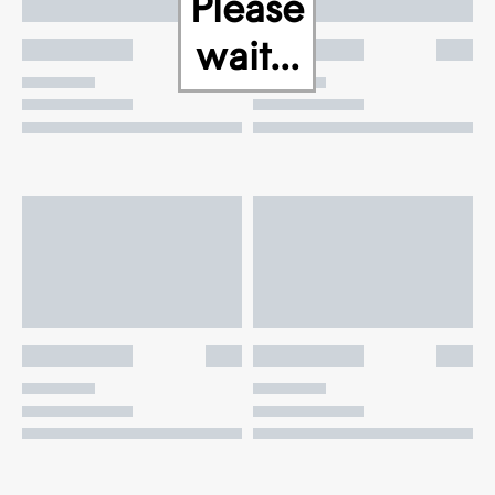
Please
wait...