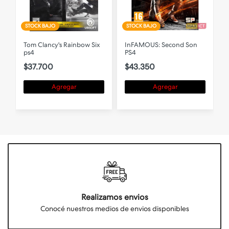
STOCK BAJO
STOCK BAJO
Tom Clancy's Rainbow Six
InFAMOUS: Second Son
ps4
PS4
S
$37.700
$43.350
Agregar
Agregar
Realizamos envios
Conocé nuestros medios de envios disponibles