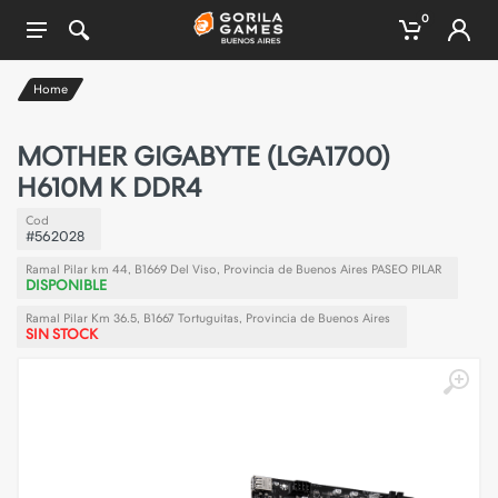
0
Home
MOTHER GIGABYTE (LGA1700)
H610M K DDR4
Cod
#562028
Ramal Pilar km 44, B1669 Del Viso, Provincia de Buenos Aires PASEO PILAR
DISPONIBLE
Ramal Pilar Km 36.5, B1667 Tortuguitas, Provincia de Buenos Aires
SIN STOCK