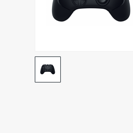
Simuladores
Tabletas Digitalizadoras
Cables y Adaptadores
Conectividad y Redes
Merchandasing
Outlet