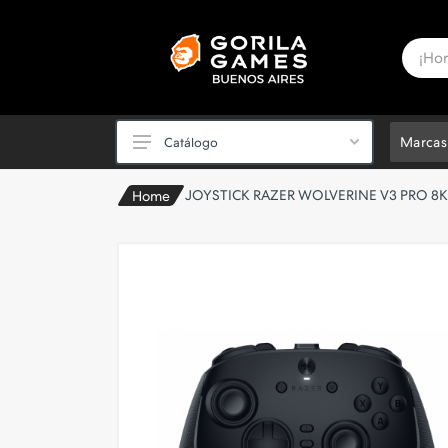
Marcas
Catálogo
JOYSTICK RAZER WOLVERINE V3 PRO 8K
Home
PC Powered by ASUS ✅
Periféricos
Videojuegos y Consolas
Componentes de PC
PC Armadas y Notebooks
Sillas Gamer