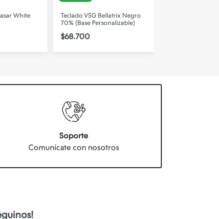
asar White
Teclado VSG Bellatrix Negro
Teclado VSG Bella
70% (Base Personalizable)
70 % (Base Person
$68.700
$68.700
Soporte
Comunícate con nosotros
eguinos!