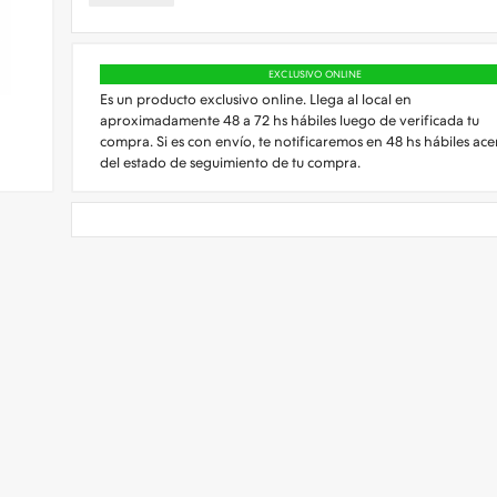
EXCLUSIVO ONLINE
Es un producto exclusivo online. Llega al local en
aproximadamente 48 a 72 hs hábiles luego de verificada tu
compra. Si es con envío, te notificaremos en 48 hs hábiles ace
del estado de seguimiento de tu compra.