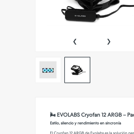
Simuladores
Tabletas Digitalizadoras
Cables y Adaptadores
‹
›
Conectividad y Redes
Merchandasing
Outlet
🌬️ EVOLABS Cryofan 12 ARGB – Pa
Estilo, silencio y rendimiento en sincronía
El Cryofan 12 ARGB de Evolabs es la solución perf