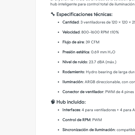
hub inteligente para control total de iluminación 
🔧 Especificaciones técnicas:
Cantidad
: 3 ventiladores de 120 × 120 × 
Velocidad
: 800–1600 RPM ±10%
Flujo de aire
: 39 CFM
Presión estática
: 0.69 mm H₂O
Nivel de ruido
: 23.7 dBA (máx.)
Rodamiento
: Hydro bearing de larga dur
Iluminación
: ARGB direccionable, con co
Conector de ventilador
: PWM de 4 pines
🧠 Hub incluido:
Interfaces
: 4 para ventiladores + 4 para
Control de RPM
: PWM
Sincronización de iluminación
: compatib