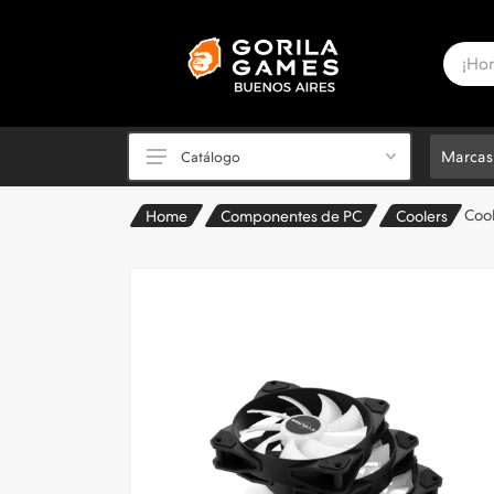
Marcas
Catálogo
Coo
Home
Componentes de PC
Coolers
PC Powered by ASUS ✅
Periféricos
Videojuegos y Consolas
Componentes de PC
PC Armadas y Notebooks
Sillas Gamer