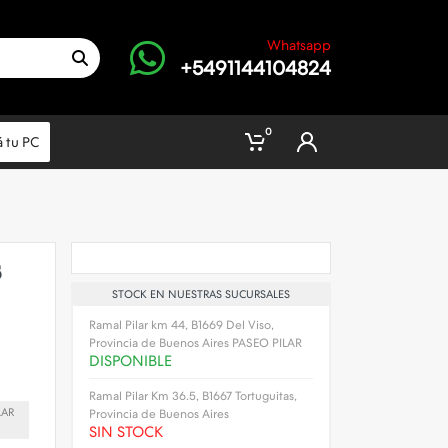
Whatsapp
+5491144104824
0
 tu PC
B
STOCK EN NUESTRAS SUCURSALES
Ramal Pilar km 44, B1669 Del Viso,
Provincia de Buenos Aires PASEO PILAR
DISPONIBLE
Ramal Pilar Km 36.5, B1667 Tortuguitas,
LAR
Provincia de Buenos Aires
SIN STOCK