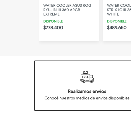
OS THERMALTAKE
WATER COOLER ASUS ROG
WATER COOL
IO BRACKET
RYUJIN III 360 ARGB
STRIX LC III 
EXTREME
WHITE
DISPONIBLE
DISPONIBLE
$778.400
$489.650
Realizamos envios
Conocé nuestros medios de envios disponibles