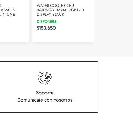
R
WATER COOLER CPU
WATER COOLER 
LA360-S
RAIDMAX LM240 RGB LCD
RAIDMAX INFINI
 IN ONE
DISPLAY BLACK
ARGB WHITE
DISPONIBLE
DISPONIBLE
$153.650
$105.650
Soporte
Comunícate con nosotros