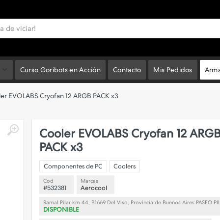
Curso Goribots en Acción
Contacto
Mis Pedidos
Armá
ler EVOLABS Cryofan 12 ARGB PACK x3
Cooler EVOLABS Cryofan 12 ARG
PACK x3
Componentes de PC
Coolers
Cod
Marcas
#532381
Aerocool
Ramal Pilar km 44, B1669 Del Viso, Provincia de Buenos Aires PASEO PI
DISPONIBLE