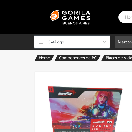
Marcas
Catálogo
Home
Componentes de PC
Placas de Vid
PC Powered by ASUS ✅
Periféricos
Videojuegos y Consolas
Componentes de PC
PC Armadas y Notebooks
Sillas Gamer