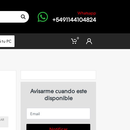
Whatsapp
+5491144104824
0
 tu PC
Avisarme cuando este
disponible
Email
LAR
Notificar