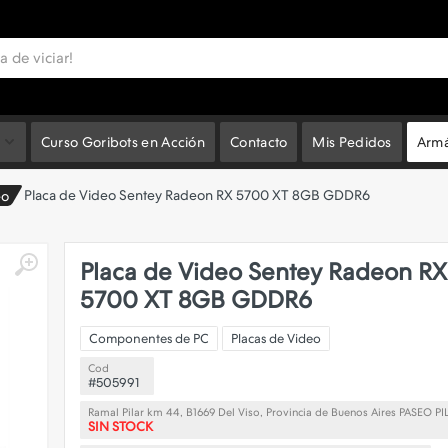
Curso Goribots en Acción
Contacto
Mis Pedidos
Armá
Placa de Video Sentey Radeon RX 5700 XT 8GB GDDR6
eo
Placa de Video Sentey Radeon RX
5700 XT 8GB GDDR6
Componentes de PC
Placas de Video
Cod
#505991
Ramal Pilar km 44, B1669 Del Viso, Provincia de Buenos Aires PASEO PI
SIN STOCK