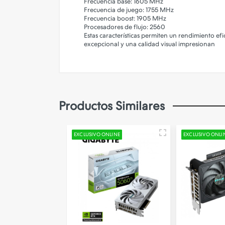
Frecuencia base: 1605 MHz​
Frecuencia de juego: 1755 MHz​
Frecuencia boost: 1905 MHz​
Procesadores de flujo: 2560​
Estas características permiten un rendimiento ef
excepcional y una calidad visual impresionan
Productos Similares
LINE
EXCLUSIVO ONLINE
EXCLUSIVO ONLI