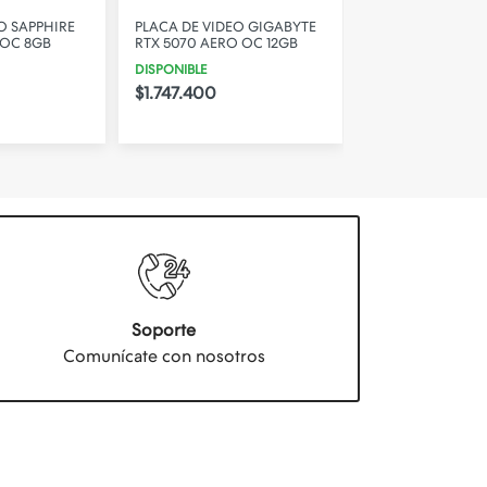
O SAPPHIRE
PLACA DE VIDEO GIGABYTE
PLACA DE VIDEO
 OC 8GB
RTX 5070 AERO OC 12GB
EVO OC RTX 506
COD2
DISPONIBLE
DISPONIBLE
$1.747.400
$920.400
Soporte
Comunícate con nosotros