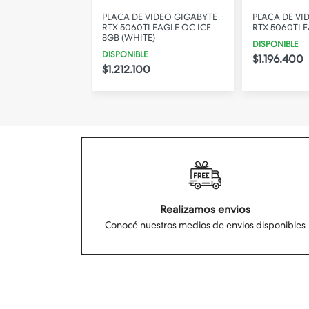
VIDEO ASUS RTX
PLACA DE VIDEO GIGABYTE
PLACA DE VI
 OC EDITION 8G
RTX 5060TI EAGLE OC ICE
RTX 5060TI 
8GB (WHITE)
DISPONIBLE
DISPONIBLE
$1.196.400
$1.212.100
Realizamos envios
Conocé nuestros medios de envios disponibles