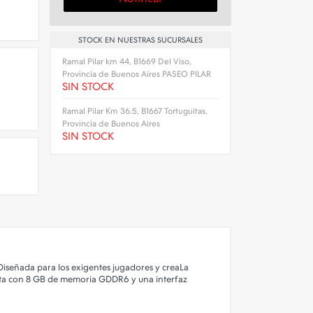
STOCK EN NUESTRAS SUCURSALES
Ramal Pilar km 44, B1669 Del Viso,
Provincia de Buenos Aires PASEO PILAR
SIN STOCK
Ramal Pilar Km 36.5, B1667 Tortuguitas,
Provincia de Buenos Aires
SIN STOCK
Diseñada para los exigentes jugadores y creaLa
nta con 8 GB de memoria GDDR6 y una interfaz