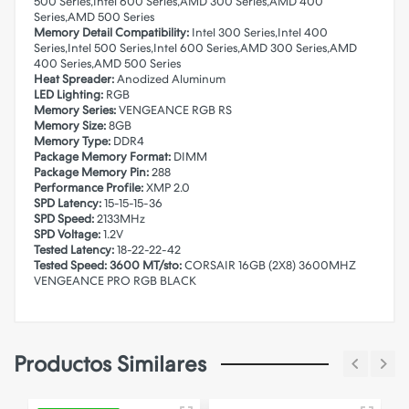
500 Series,Intel 600 Series,AMD 300 Series,AMD 400
Series,AMD 500 Series
Memory Detail Compatibility:
Intel 300 Series,Intel 400
Series,Intel 500 Series,Intel 600 Series,AMD 300 Series,AMD
400 Series,AMD 500 Series
Heat Spreader:
Anodized Aluminum
LED Lighting:
RGB
Memory Series:
VENGEANCE RGB RS
Memory Size:
8GB
Memory Type:
DDR4
Package Memory Format:
DIMM
Package Memory Pin:
288
Performance Profile:
XMP 2.0
SPD Latency:
15-15-15-36
SPD Speed:
2133MHz
SPD Voltage:
1.2V
Tested Latency:
18-22-22-42
Tested Speed: 3600 MT/sto:
CORSAIR 16GB (2X8) 3600MHZ
VENGEANCE PRO RGB BLACK
Productos Similares