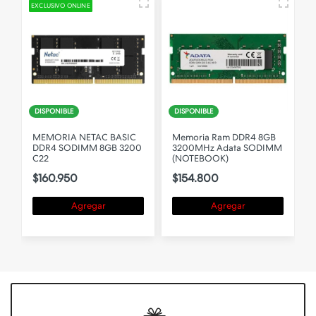
EXCLUSIVO ONLINE
E
DISPONIBLE
DISPONIBLE
4
MEMORIA NETAC BASIC
Memoria Ram DDR4 8GB
DDR4 SODIMM 8GB 3200
3200MHz Adata SODIMM
C22
(NOTEBOOK)
$160.950
$154.800
Agregar
Agregar