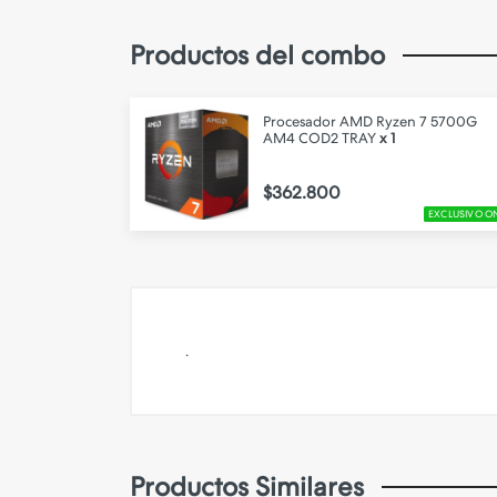
Productos del combo
Procesador AMD Ryzen 7 5700G
AM4 COD2 TRAY
x 1
$362.800
EXCLUSIVO O
.
Productos Similares