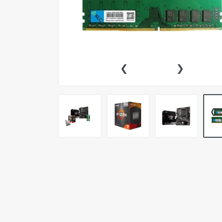
Simuladores
Tabletas Digitalizadoras
Cables y Adaptadores
‹
›
Conectividad y Redes
Merchandasing
Outlet