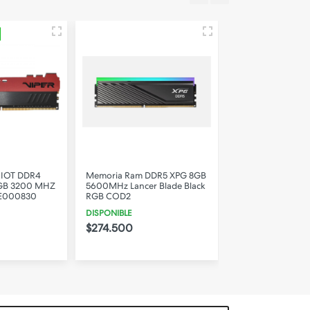
IOT DDR4
Memoria Ram DDR5 XPG 8GB
Memoria Ram DD
8GB 3200 MHZ
5600MHz Lancer Blade Black
5600MHz Lancer 
PE000830
RGB COD2
White COD2
DISPONIBLE
DISPONIBLE
$274.500
$274.500