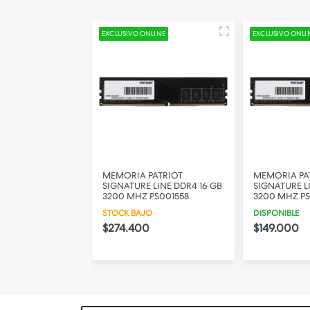
LINE
EXCLUSIVO ONLINE
EXCLUSIVO ONLI
ETAC BASIC
MEMORIA PATRIOT
MEMORIA PA
MM 8GB 3200
SIGNATURE LINE DDR4 16 GB
SIGNATURE L
3200 MHZ PS001558
3200 MHZ PS
STOCK BAJO
DISPONIBLE
$274.400
$149.000