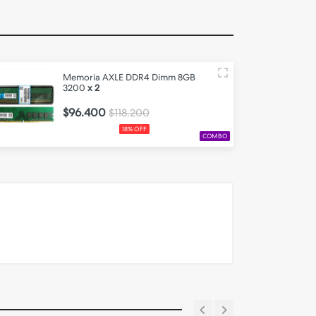
Memoria AXLE DDR4 Dimm 8GB
3200
x 2
$96.400
$118.200
18% OFF
COMBO