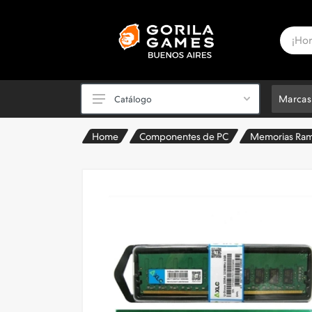
Marcas
Catálogo
Home
Componentes de PC
Memorias Ra
PC Powered by ASUS ✅
Periféricos
Videojuegos y Consolas
Componentes de PC
PC Armadas y Notebooks
Sillas Gamer