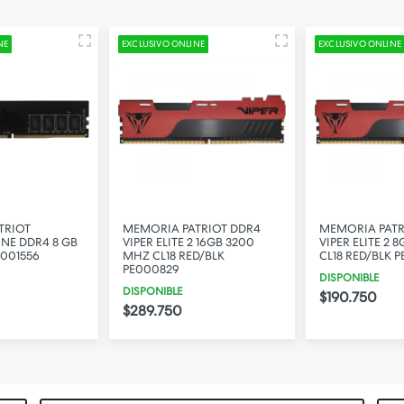
NE
EXCLUSIVO ONLINE
EXCLUSIVO ONLINE
TRIOT
MEMORIA PATRIOT DDR4
MEMORIA PATR
INE DDR4 8 GB
VIPER ELITE 2 16GB 3200
VIPER ELITE 2 
001556
MHZ CL18 RED/BLK
CL18 RED/BLK 
PE000829
DISPONIBLE
DISPONIBLE
$190.750
$289.750