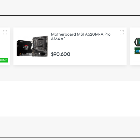
Motherboard MSI A520M-A Pro
AM4
x 1
$90.600
NLINE