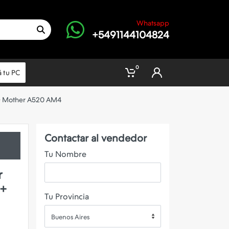
Whatsapp
+5491144104824
0
 tu PC
 + Mother A520 AM4
Contactar al vendedor
Tu Nombre
r
 +
Tu Provincia
Buenos Aires