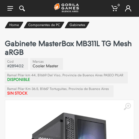
0
Home
Componentes de PC
Gabinetes
Gabinete MasterBox MB311L TG Mesh
aRGB
Cod
Marcas
#289402
Cooler Master
Ramal Pilar km 44, B1669 Del Viso, Provincia de Buenos Aires PASEO PILAR
DISPONIBLE
Ramal Pilar Km 36.5, B1667 Tortuguitas, Provincia de Buenos Aires
SIN STOCK