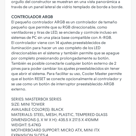
orgullo del constructor se muestran en una vista panorámica a
través de un panel lateral de vidrio templado de borde a borde.
CONTROLADOR ARGB
El pequeño controlador ARGB es un controlador de tamaño
pequeño que permite que su RGB direccionable, como
ventiladores y tiras de LED, se encienda y controle incluso en
sistemas de PC sin una placa base compatible con A-RGB.
El controlador viene con 14 ajustes preestablecidos de
iluminación para hacer un uso completo de los LED
direccionables en el sistema y también permite que se apague
por completo presionando prolongadamente su botón.
También es posible conectarle cualquier botón externo de 2
pines para poder cambiar los ajustes preestablecidos sin tener
que abrir el sistema. Para facilitar su uso, Cooler Master permite
que el botón RESET se conecte opcionalmente al controlador y
se use como un botón de interruptor preestablecido ARGB
externo.
SERIES: MASTERBOX SERIES
SIZE: MINI TOWER
AVAILABLE COLOR(S): BLACK
MATERIALS: STEEL, MESH, PLASTIC, TEMPERED GLASS
DIMENSIONS (L X W X H): 435.5 X 217.5 X 410MM
WEIGHT: 5.47KG
MOTHERBOARD SUPPORT: MICRO ATX, MINI ITX
EXPANSION SLOTS:4