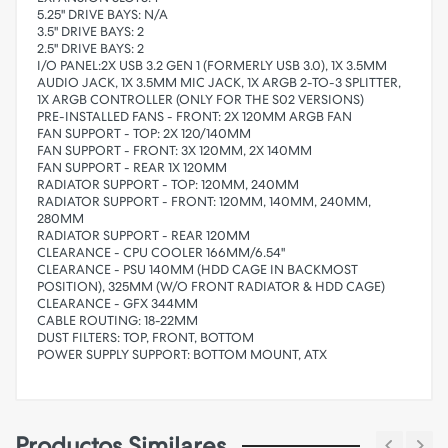
5.25" DRIVE BAYS: N/A
3.5" DRIVE BAYS: 2
2.5" DRIVE BAYS: 2
I/O PANEL:2X USB 3.2 GEN 1 (FORMERLY USB 3.0), 1X 3.5MM
AUDIO JACK, 1X 3.5MM MIC JACK, 1X ARGB 2-TO-3 SPLITTER,
1X ARGB CONTROLLER (ONLY FOR THE S02 VERSIONS)
PRE-INSTALLED FANS - FRONT: 2X 120MM ARGB FAN
FAN SUPPORT - TOP: 2X 120/140MM
FAN SUPPORT - FRONT: 3X 120MM, 2X 140MM
FAN SUPPORT - REAR 1X 120MM
RADIATOR SUPPORT - TOP: 120MM, 240MM
RADIATOR SUPPORT - FRONT: 120MM, 140MM, 240MM,
280MM
RADIATOR SUPPORT - REAR 120MM
CLEARANCE - CPU COOLER 166MM/6.54"
CLEARANCE - PSU 140MM (HDD CAGE IN BACKMOST
POSITION), 325MM (W/O FRONT RADIATOR & HDD CAGE)
CLEARANCE - GFX 344MM
CABLE ROUTING: 18-22MM
DUST FILTERS: TOP, FRONT, BOTTOM
POWER SUPPLY SUPPORT: BOTTOM MOUNT, ATX
Productos Similares