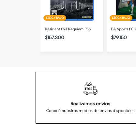
STOCK BAJO
DISPONIBLE
il Requiem PS5
EA Sports FC 26 PS5
EA Sports FC 
$79.150
$95.750
Realizamos envios
Conocé nuestros medios de envios disponibles