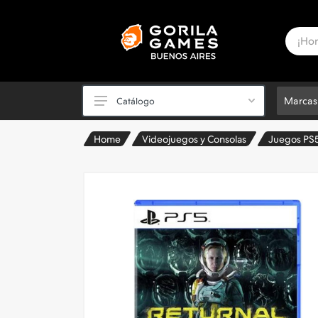
Marcas
Catálogo
Home
Videojuegos y Consolas
Juegos PS
PC Powered by ASUS ✅
Periféricos
Videojuegos y Consolas
Componentes de PC
PC Armadas y Notebooks
Sillas Gamer