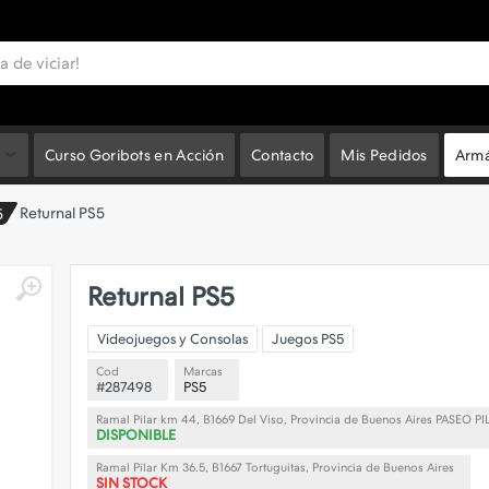
Curso Goribots en Acción
Contacto
Mis Pedidos
Armá
Returnal PS5
5
Returnal PS5
Videojuegos y Consolas
Juegos PS5
Cod
Marcas
#287498
PS5
Ramal Pilar km 44, B1669 Del Viso, Provincia de Buenos Aires PASEO PI
DISPONIBLE
Ramal Pilar Km 36.5, B1667 Tortuguitas, Provincia de Buenos Aires
SIN STOCK