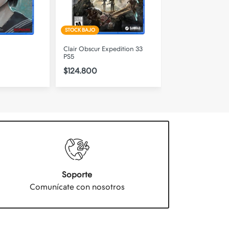
STOCK BAJO
DISPONIBLE
pedition 33
Star Wars Jedi Survivor PS5
Street Fighter 6 P
$114.000
$73.500
Soporte
Comunícate con nosotros