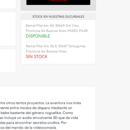
STOCK EN NUESTRAS SUCURSALES
Ramal Pilar km 44, B1669 Del Viso,
Provincia de Buenos Aires PASEO PILAR
DISPONIBLE
Ramal Pilar Km 36.5, B1667 Tortuguitas,
Provincia de Buenos Aires
SIN STOCK
re otros tantos proyectos. La aventura nos insta
vamente entre modos de disparo mediante un
ue bebe bastante del género roguelike. Como
 eso incluye un audio envolvente 3D que da vida
as para encontrar secretos ocultos. Por
ticos del mando de la videoconsola.