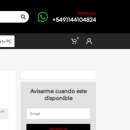
Whatsapp
+5491144104824
0
 tu PC
Avisarme cuando este
disponible
Email
LAR
Notificar