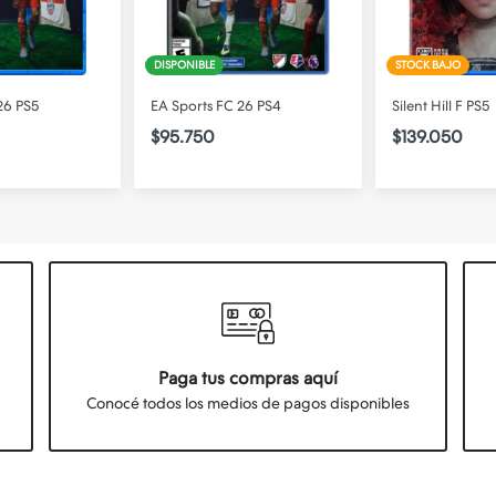
STOCK BAJO
STOCK BAJO
26 PS4
Silent Hill F PS5
Clair Obscur Ex
PS5
$139.050
$124.800
Paga tus compras aquí
Conocé todos los medios de pagos disponibles