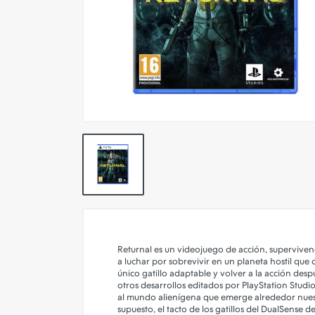
Simuladores
Tabletas Digitalizadoras
Cables y Adaptadores
Conectividad y Redes
Merchandasing
Outlet
Returnal es un videojuego de acción, superviven
a luchar por sobrevivir en un planeta hostil q
único gatillo adaptable y volver a la acción de
otros desarrollos editados por PlayStation Studi
al mundo alienígena que emerge alrededor nuest
supuesto, el tacto de los gatillos del DualSense 