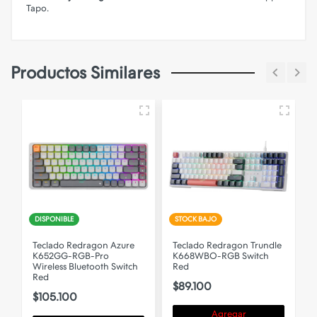
Tapo.
Productos Similares
DISPONIBLE
STOCK BAJO
Teclado Redragon Azure
Teclado Redragon Trundle
K652GG-RGB-Pro
K668WBO-RGB Switch
Wireless Bluetooth Switch
Red
Red
$89.100
$105.100
Agregar